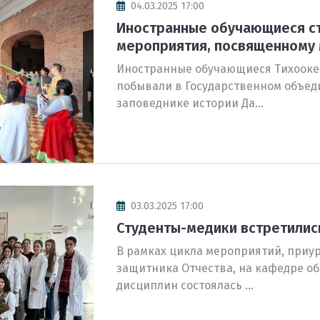
04.03.2025 17:00
Иностранные обучающиеся ст
о целевом
мероприятия, посвященному М
Иностранные обучающиеся Тихооке
побывали в Государственном объед
про
заповеднике истории Да...
про
 меры
медицинском
03.03.2025 17:00
е
Студенты-медики встретилис
В рамках цикла мероприятий, приур
защитника Отчества, на кафедре о
дисциплин состоялась ...