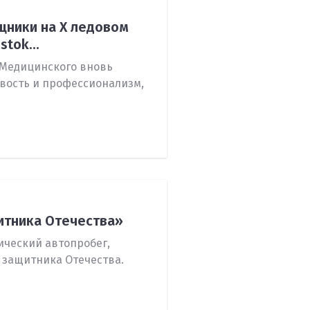
ники на X ледовом
tok...
 Медицинского вновь
вость и профессионализм,
итника Отечества»
ический автопробег,
 защитника Отечества.