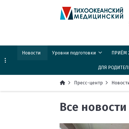
Новости
Уровни подготовки
ПРИЁМ 
ДЛЯ РОДИТЕЛ
Факультет довузовской
КАЛЕНД
подготовки
Центр профо
Пресс-центр
ПРИЁМ 
Новост
школьников
Среднее
(Предунивер
профессиональное
Списки
образование
Все новости
конкур
Об университ
Бакалавриат
Сведен
Факультет до
подготовки (