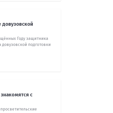
е довузовской
ящённых Году защитника
а довузовской подготовки
знакомятся с
 просветительские