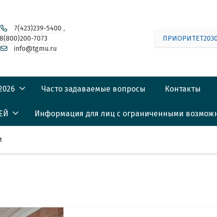
7(423)239-5400
,
8(800)200-7073
ПРИОРИТЕТ203
info@tgmu.ru
2026
Часто задаваемые вопросы
Контакты
ЕЙ
Информация для лиц с ограниченными возмож
АРЬ АБИТУРИЕНТА
риентации
2026
и
сарий)
 поступающих,
сные списки
ете
ия о зачислении
вузовской
Лицей)