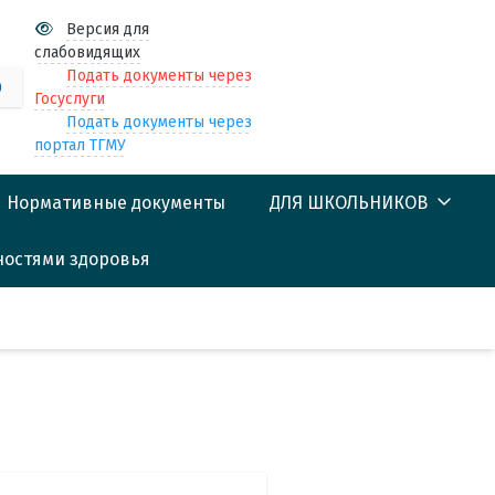
Версия для
слабовидящих
Подать документы через
0
Госуслуги
Подать документы через
портал ТГМУ
Нормативные документы
ДЛЯ ШКОЛЬНИКОВ
ностями здоровья
Центр профориентации
школьников
(Предуниверсарий)
Профориентационные
мероприятия
Материалы для
подготовки к ЕГЭ