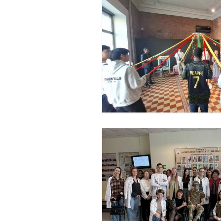
Специалитет
Информация 
Магистратура
обучении
Ординатура
Информация 
общежития
Аспирантура
Информация 
стипендии и
поддержки
Обучение в 
университет