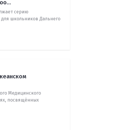
о...
лжает серию
для школьников Дальнего
океанском
кого Медицинского
иях, посвящённых