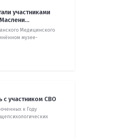
Общественная жизнь в
али участниками
Университете
аслени...
анского Медицинского
инённом музее-
ь с участником СВО
оченных к Году
бщепсихологических