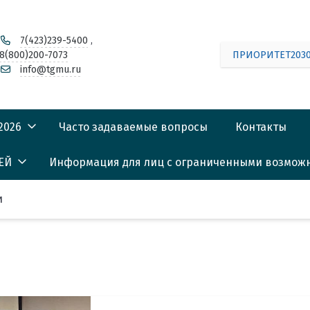
7(423)239-5400
,
8(800)200-7073
ПРИОРИТЕТ203
info@tgmu.ru
2026
Часто задаваемые вопросы
Контакты
ЕЙ
Информация для лиц с ограниченными возмож
АРЬ АБИТУРИЕНТА
риентации
2026
и
сарий)
 поступающих,
сные списки
ете
ия о зачислении
вузовской
Лицей)