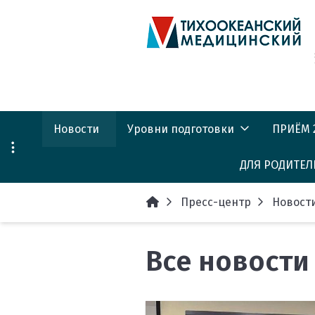
Новости
Уровни подготовки
ПРИЁМ 
ДЛЯ РОДИТЕЛ
Факультет довузовской
КАЛЕНД
подготовки
Центр профо
Пресс-центр
ПРИЁМ 
Новост
школьников
Среднее
(Предунивер
профессиональное
Списки
образование
Все новости
конкур
Об университ
Бакалавриат
Сведен
Факультет до
подготовки (