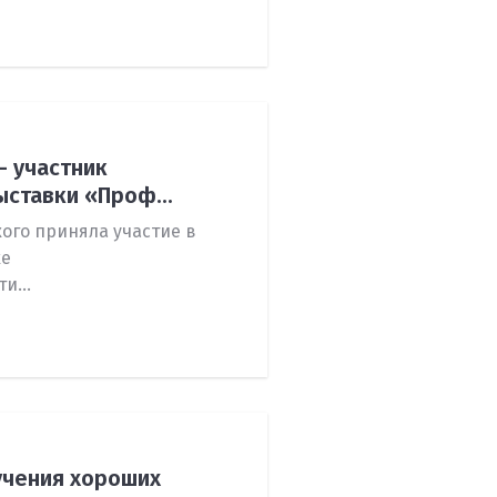
– участник
ставки «Проф...
ого приняла участие в
ке
и...
учения хороших