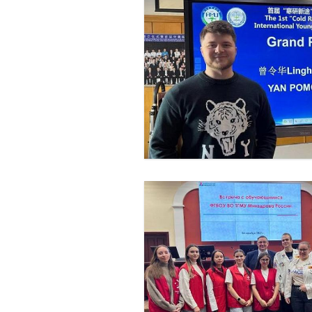
Специалитет
Информация 
Магистратура
обучении
Ординатура
Информация 
общежития
Аспирантура
Информация 
стипендии и
поддержки
Обучение в 
университет