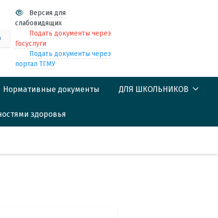
Версия для
слабовидящих
Подать документы через
0
Госуслуги
Подать документы через
портал ТГМУ
Нормативные документы
ДЛЯ ШКОЛЬНИКОВ
ностями здоровья
Центр профориентации
школьников
(Предуниверсарий)
Профориентационные
мероприятия
Материалы для
подготовки к ЕГЭ