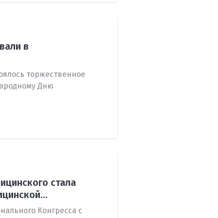
вали в
оялось торжественное
ародному Дню
ицинского стала
цинской...
онального Конгресса c