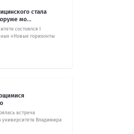
Общественная жизнь в
ицинского стала
Университете
руме мо...
тете состоялся I
ных «Новые горизонты
ающимися
го
оялась встреча
а университета Владимира