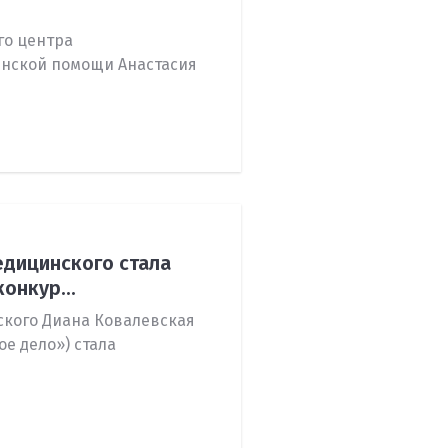
го центра
нской помощи Анастасия
едицинского стала
онкур...
ского Диана Ковалевская
ое дело») стала