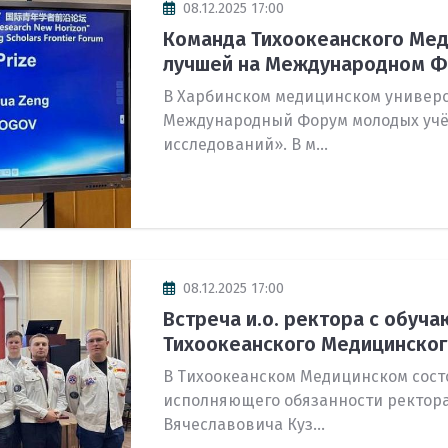
08.12.2025 17:00
Команда Тихоокеанского Мед
о целевом
лучшей на Международном Фо
В Харбинском медицинском универси
Международный Форум молодых учё
про
исследований». В м...
про
 меры
медицинском
08.12.2025 17:00
е
Встреча и.о. ректора с обуч
Тихоокеанского Медицинско
В Тихоокеанском Медицинском сост
исполняющего обязанности ректор
Вячеславовича Куз...