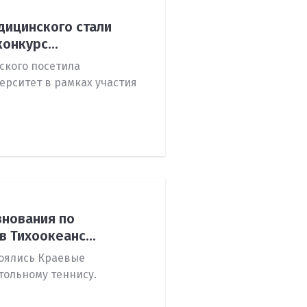
дицинского стали
онкурс...
ского посетила
рситет в рамках участия
нования по
 Тихоокеанс...
оялись Краевые
ольному теннису.